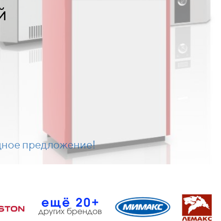
й
дное предложение!