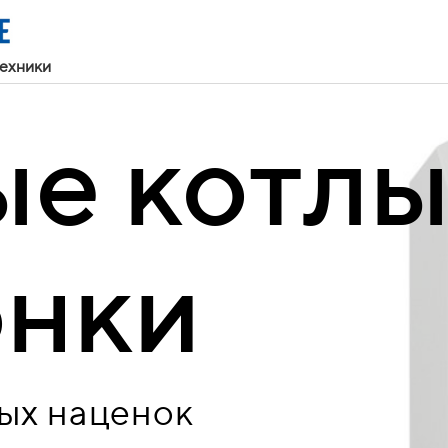
техники
ые котл
онки
ых наценок