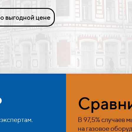
о выгодной цене
?
Сравни
 экспертам.
В 97,5% случаев 
на газовое обору