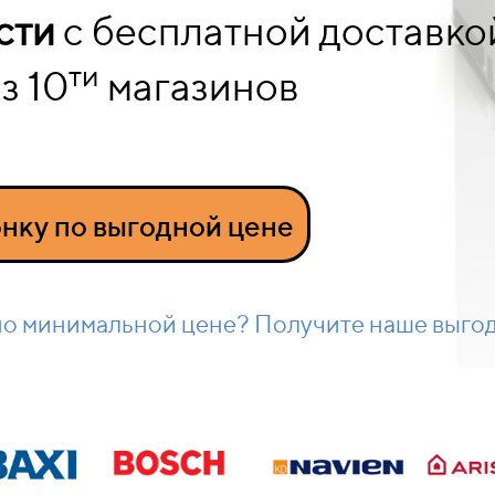
сти
с бесплатной доставко
ти
з 10
магазинов
нку по выгодной цене
по минимальной цене? Получите наше выго