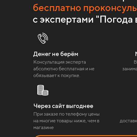
бесплатно проконсуль
с экспертами "Погода 
Денег не берём
Консультация эксперта
В
абсолютно бесплатная и не
занима
обязывает к покупке.
Через сайт выгоднее
При заказе по телефону цены
на многие товары ниже, чем в
доставк
магазине