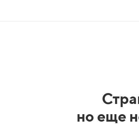
Стра
но еще н