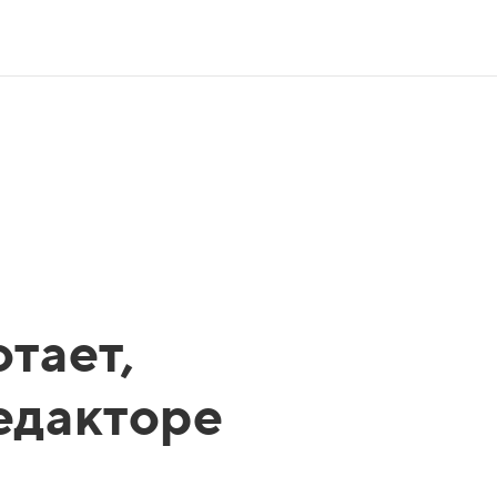
тает,
редакторе