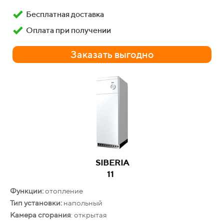
Заказать выгодно
Бесплатная доставка
Оплата при получении
Заказать выгодно
BOSCH
W 10 KB
Производительность:
10 л/мин
Гарантия
: 24 месяца
SIBERIA
11
Бесплатная доставка
Функции:
отопление
Оплата при получении
Тип установки:
напольный
Камера сгорания
Заказать выгодно
: открытая