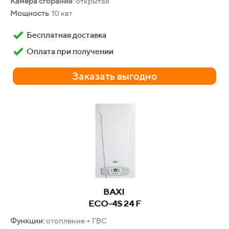
Камера сгорания
: открытая
Мощность
: 10 квт
Бесплатная доставка
Оплата при получении
Заказать выгодно
ЛАДОГАЗ
11PL-01
Производительность:
11 л/мин
Гарантия
: 24 месяца
Бесплатная доставка
Оплата при получении
BAXI
Заказать выгодно
ECO-4S 24 F
Функции:
отопление + ГВС