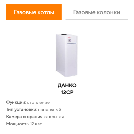
Газовые котлы
Газовые колонки
ELECTROLUX
ДАНКО
GWH 10 NanoPlus 2.0
12СР
Функции:
Производительность:
отопление
12 л/мин
Тип установки:
Гарантия
: 24 месяца
напольный
Камера сгорания
: открытая
Бесплатная доставка
Мощность
: 12 квт
Оплата при получении