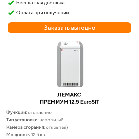
Бесплатная доставка
Заказать выгодно
Оплата при получении
Заказать выгодно
HALSEN
WM10
ЛEМАКС
Производительность:
10 л/мин
ПРЕМИУМ 12,5 EuroSIT
Гарантия
: 24 месяца
Функции:
отопление
Бесплатная доставка
Тип установки:
напольный
Камера сгорания
: открытая)
Оплата при получении
Мощность
: 12.5 квт