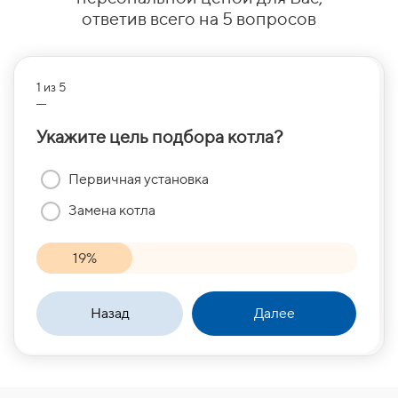
ответив всего на 5 вопросов
1 из 5
2 из 
Укажите цель подбора котла?
Как
Первичная установка
Замена котла
19%
Назад
Далее