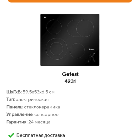
Бесплатная доставка
Оплата при получении
Заказать выгодно
Gefest
4231
ШхГхВ:
59.5х53х6.5 см
Тип:
электрическая
Панель
: стеклокерамика
Kuppersberg
Управление
: сенсорное
HO 656 T
Гарантия
: 24 месяца
ШхГхВ:
59.5х 57.2 х 59.5 см
Фасад:
стекло + нерж., сталь
Бесплатная доставка