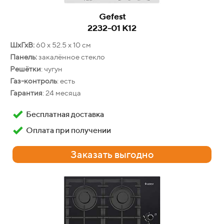
Gefest
2232-01 К12
Gefest
ДА 622-02 Б
ШхГхВ:
60 х 52.5 х 10 см
Панель:
закалённое стекло
ШхГхВ:
59.8 х 56.5 х 59.5 см
Решётки
: чугун
Фасад:
стеклянный
Газ-контроль
: есть
Объём
: 55 л
Гарантия
: 24 месяца
Конвекция
: есть
Очистка
: традиционная
Бесплатная доставка
Гарантия
: 24 месяца
Оплата при получении
Бесплатная доставка
Заказать выгодно
Оплата при получении
Заказать выгодно