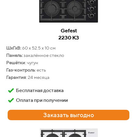
Gefest
2230 К3
Gefest
ШхГхВ:
60 х 52.5 х 10 см
ДА 602-01 А
Панель:
закалённое стекло
Решётки
: чугун
ШхГхВ:
59.8 х 56.5 х 59.5 см
Газ-контроль
: есть
Фасад:
эмалированная сталь
Гарантия
: 24 месяца
Объём
: 55 л
Конвекция
: нет
Бесплатная доставка
Очистка
: традиционная
Оплата при получении
Гарантия
: 24 месяца
Бесплатная доставка
Заказать выгодно
Оплата при получении