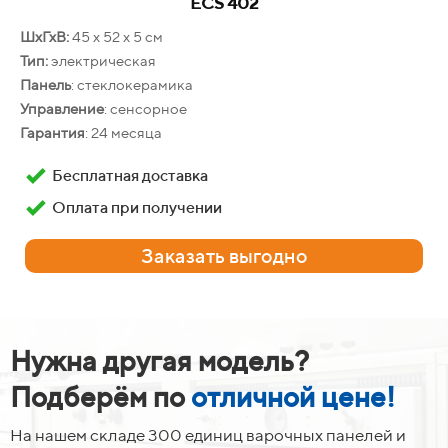
ECS 402
ШхГхВ:
45 х 52 х 5 см
Тип:
электрическая
Панель
: стеклокерамика
Управление
: сенсорное
Гарантия
: 24 месяца
Deluxe
Бесплатная доставка
6006.03 ЭШВ-033
Оплата при получении
ШхГхВ:
59.5 х 60 х 59.5 см
Фасад:
стеклянный
Заказать выгодно
Объём
: 58 л
Конвекция
: есть
Очистка
: традиционная
Гарантия
: 12 месяцев
Нужна другая модель?
Бесплатная доставка
Подберём по
отличной цене!
Оплата при получении
На нашем складе 300 единиц варочных панелей и