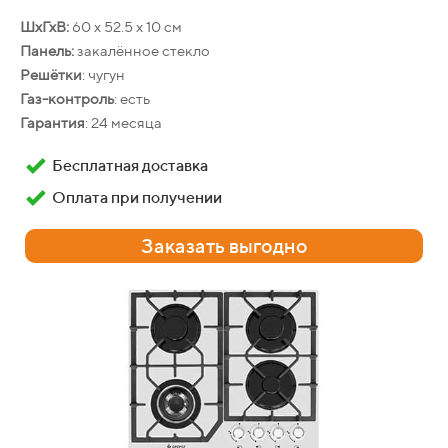
ШхГхВ:
60 х 52.5 х 10 см
ШхГхВ:
59.8 х 56.5 х 59.5 см
Панель:
закалённое стекло
Фасад:
стеклянный
Решётки
: чугун
Объём
: 55 л
Газ-контроль
: есть
Конвекция
: есть
Гарантия
: 24 месяца
Очистка
: традиционная
Гарантия
: 24 месяца
Бесплатная доставка
Бесплатная доставка
Оплата при получении
Оплата при получении
Заказать выгодно
Заказать выгодно