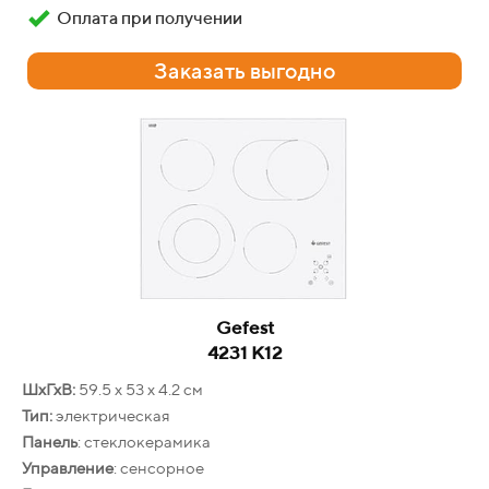
Объём
: 57 л
Оплата при получении
Конвекция
: есть
Очистка:
эмаль лёгкой очистки
Заказать выгодно
Гарантия
: 24 месяца
Бесплатная доставка
Оплата при получении
Заказать выгодно
Gefest
4231 К12
ШхГхВ:
59.5 х 53 х 4.2 см
Тип:
электрическая
Панель
: стеклокерамика
Управление
: сенсорное
Kuppersberg