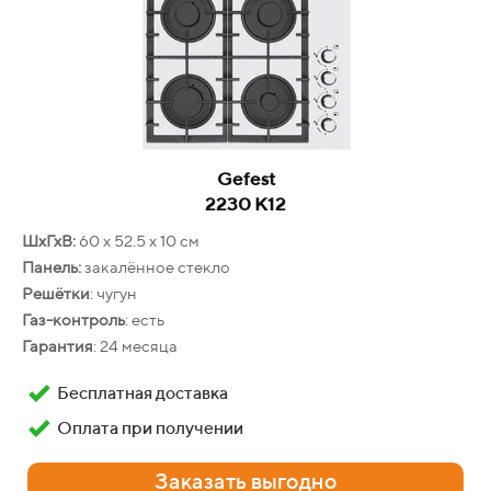
Заказать выгодно
Gefest
2230 К12
ШхГхВ:
60 х 52.5 х 10 см
Gefest
Панель:
закалённое стекло
ДА 602-01 Н1
Решётки
: чугун
Газ-контроль
: есть
ШхГхВ:
59.8 х 56.5 х 59.5 см
Гарантия
: 24 месяца
Фасад:
нержавеющая сталь
Объём
: 55 л
Бесплатная доставка
Конвекция
: есть
Оплата при получении
Очистка
: традиционная
Гарантия
: 24 месяца
Заказать выгодно