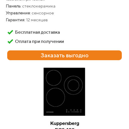
Панель
: стеклокерамика
Управление
: сенсорное
Гарантия
: 12 месяцев
Bosch
HBF534EB0R
Бесплатная доставка
ШхГхВ:
59.5 х 56.7 х 59.5 см
Оплата при получении
Фасад:
стеклянный
Объём
: 71 л
Заказать выгодно
Конвекция
: есть
Очистка
: каталитическая
Гарантия
: 12 месяцев
Бесплатная доставка
Оплата при получении
Заказать выгодно
Kuppersberg